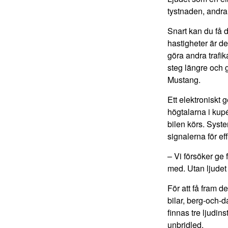
tystnaden, andra
Snart kan du få 
hastigheter är de
göra andra trafi
steg längre och g
Mustang.
Ett elektroniskt
högtalarna i kup
bilen körs. Syste
signalerna för ef
– Vi försöker ge 
med. Utan ljudet 
För att få fram d
bilar, berg-och-d
finnas tre ljudin
unbridled.