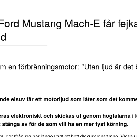
 Ford Mustang Mach-E får fejk
ud
m en förbränningsmotor: "Utan ljud är det 
e elsuv får ett motorljud som låter som det komme
ras elektroniskt och skickas ut genom högtalarna i 
 stänga av för de som vill ha en mer tyst körning.
il gör ifrån sig har länge varit ett hett diskussionsämne. Vissa 