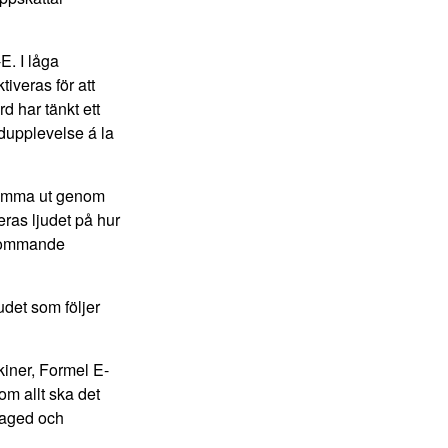
E. I låga
iveras för att
 har tänkt ett
udupplevelse á la
 komma ut genom
ras ljudet på hur
inkommande
udet som följer
skiner, Formel E-
om allt ska det
ngaged och