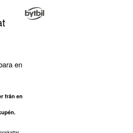
at
bara en
r från en
kupén.
uppskattar