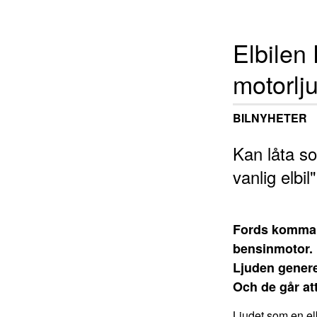
Elbilen
motorlj
BILNYHETER
Kan låta so
vanlig elbil"
Fords kommand
bensinmotor.
Ljuden genere
Och de går att
Ljudet som en elb