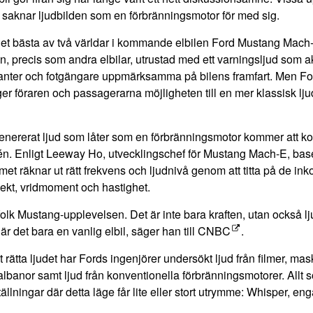
 saknar ljudbilden som en förbränningsmotor för med sig.
det bästa av två världar i kommande elbilen Ford Mustang Mach-
n, precis som andra elbilar, utrustad med ett varningsljud som akt
kanter och fotgängare uppmärksamma på bilens framfart. Men Ford
er föraren och passagerarna möjligheten till en mer klassisk lj
 genererat ljud som låter som en förbränningsmotor kommer att
én. Enligt Leeway Ho, utvecklingschef för Mustang Mach-E, base
met räknar ut rätt frekvens och ljudnivå genom att titta på de 
fekt, vridmoment och hastighet.
folk Mustang-upplevelsen. Det är inte bara kraften, utan också lj
är det bara en vanlig elbil, säger han till
CNBC
.
et rätta ljudet har Fords ingenjörer undersökt ljud från filmer, ma
albanor samt ljud från konventionella förbränningsmotorer. Allt s
ställningar där detta läge får lite eller stort utrymme: Whisper, e