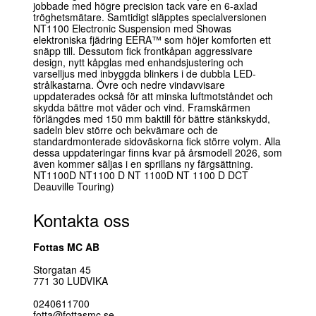
jobbade med högre precision tack vare en 6-axlad
Vindruta
tröghetsmätare. Samtidigt släpptes specialversionen
värmehandtag
NT1100 Electronic Suspension med Showas
elektroniska fjädring EERA™ som höjer komforten ett
Förmånlig Finansiering
snäpp till. Dessutom fick frontkåpan aggressivare
20% kontant!
design, nytt kåpglas med enhandsjustering och
varselljus med inbyggda blinkers i de dubbla LED-
(tala med våra säljare
strålkastarna. Övre och nedre vindavvisare
om aktuell ränta)
uppdaterades också för att minska luftmotståndet och
skydda bättre mot väder och vind. Framskärmen
förlängdes med 150 mm baktill för bättre stänkskydd,
sadeln blev större och bekvämare och de
standardmonterade sidoväskorna fick större volym. Alla
dessa uppdateringar finns kvar på årsmodell 2026, som
även kommer säljas i en sprillans ny färgsättning.
NT1100D NT1100 D NT 1100D NT 1100 D DCT
Deauville Touring)
Kontakta oss
Fottas MC AB
Storgatan 45
771 30 LUDVIKA
0240611700
fotta@fottasmc.se