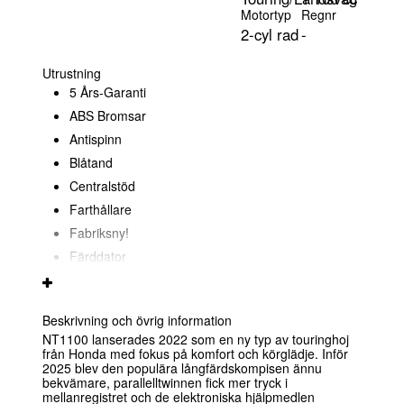
Motortyp
Regnr
2-cyl rad
-
Utrustning
5 Års-Garanti
ABS Bromsar
Antispinn
Blåtand
Centralstöd
Farthållare
Fabriksny!
Färddator
TFT Display
Originalpackväskor
Beskrivning och övrig information
Pakethållare
NT1100 lanserades 2022 som en ny typ av touringhoj
Riding Modes
från Honda med fokus på komfort och körglädje. Inför
2025 blev den populära långfärdskompisen ännu
Vi reserverar oss för
bekvämare, parallelltwinnen fick mer tryck i
felskrivning
mellanregistret och de elektroniska hjälpmedlen