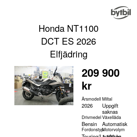
Honda NT1100
DCT ES 2026
Elfjädring
209 900
kr
Årsmodell
Miltal
2026
Uppgift
saknas
Drivmedel
Växellåda
Bensin
Automatisk
Fordonstyp
Motorvolym
Touring/Landsväg
1 100 cc