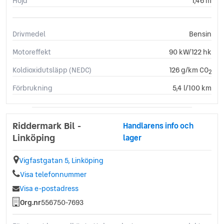
Höjd
1,46 m
Drivmedel
Bensin
Motoreffekt
90 kW/122 hk
Koldioxidutsläpp (NEDC)
126 g/km CO
2
Förbrukning
5,4 l/100 km
Riddermark Bil -
Handlarens info och
Linköping
lager
Vigfastgatan 5, Linköping
Visa telefonnummer
Visa e-postadress
Org.nr
556750-7693