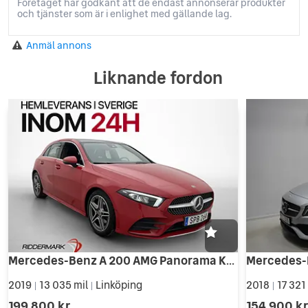
Företaget har godkänt att de endast annonserar produkter
och tjänster som är i enlighet med gällande lag.
Anmäl annons
Liknande fordon
Mercedes-Benz A 200 AMG Panorama Kamera Halvskinn Bluetooth
2019
13 035 mil
Linköping
2018
17 321
|
|
|
199 800 kr
154 900 k