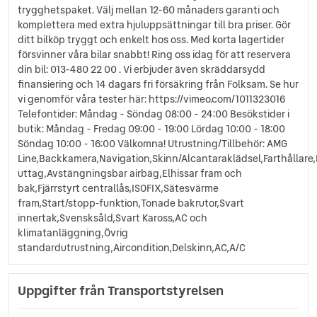
trygghetspaket. Välj mellan 12-60 månaders garanti och
komplettera med extra hjuluppsättningar till bra priser. Gör
ditt bilköp tryggt och enkelt hos oss. Med korta lagertider
försvinner våra bilar snabbt! Ring oss idag för att reservera
din bil: 013-480 22 00 . Vi erbjuder även skräddarsydd
finansiering och 14 dagars fri försäkring från Folksam. Se hur
vi genomför våra tester här: https://vimeo.com/1011323016
Telefontider: Måndag - Söndag 08:00 - 24:00 Besökstider i
butik: Måndag - Fredag 09:00 - 19:00 Lördag 10:00 - 18:00
Söndag 10:00 - 16:00 Välkomna! Utrustning/Tillbehör: AMG
Line,Backkamera,Navigation,Skinn/Alcantaraklädsel,Farthållare
uttag,Avstängningsbar airbag,Elhissar fram och
bak,Fjärrstyrt centrallås,ISOFIX,Sätesvärme
fram,Start/stopp-funktion,Tonade bakrutor,Svart
innertak,Svensksåld,Svart Kaross,AC och
klimatanläggning,Övrig
standardutrustning,Aircondition,Delskinn,AC,A/C
Uppgifter från Transportstyrelsen