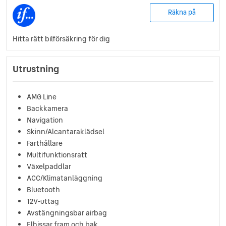
Räkna på
Hitta rätt bilförsäkring för dig
Utrustning
AMG Line
Backkamera
Navigation
Skinn/Alcantaraklädsel
Farthållare
Multifunktionsratt
Växelpaddlar
ACC/Klimatanläggning
Bluetooth
12V-uttag
Avstängningsbar airbag
Elhissar fram och bak