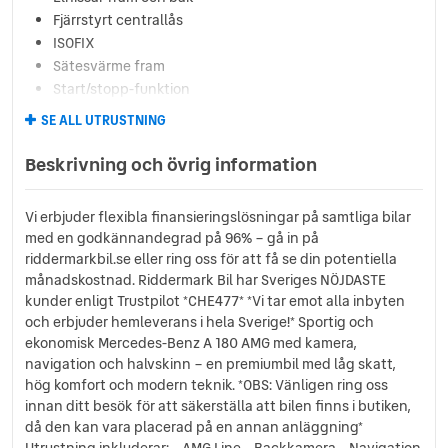
Fjärrstyrt centrallås
ISOFIX
Sätesvärme fram
Start/stopp-funktion
Tonade bakrutor
SE ALL UTRUSTNING
Svart innertak
Svensksåld
Beskrivning och övrig information
Svart Kaross
AC och klimatanläggning
Vi erbjuder flexibla finansieringslösningar på samtliga bilar
Övrig standardutrustning
med en godkännandegrad på 96% – gå in på
Aircondition
riddermarkbil.se eller ring oss för att få se din potentiella
Delskinn
månadskostnad. Riddermark Bil har Sveriges NÖJDASTE
AC
kunder enligt Trustpilot *CHE477* *Vi tar emot alla inbyten
A/C
och erbjuder hemleverans i hela Sverige!* Sportig och
ekonomisk Mercedes-Benz A 180 AMG med kamera,
navigation och halvskinn – en premiumbil med låg skatt,
hög komfort och modern teknik. *OBS: Vänligen ring oss
innan ditt besök för att säkerställa att bilen finns i butiken,
då den kan vara placerad på en annan anläggning*
Utrustning inkluderar: - AMG Line - Backkamera - Navigation