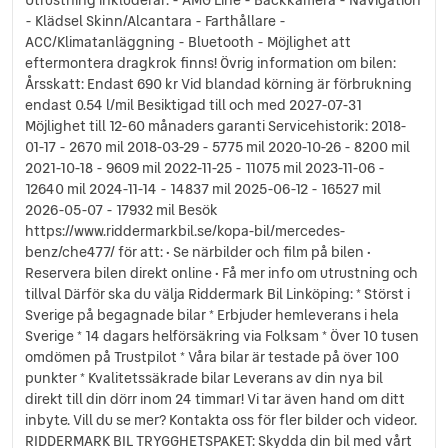
- Klädsel Skinn/Alcantara - Farthållare -
ACC/Klimatanläggning - Bluetooth - Möjlighet att
eftermontera dragkrok finns! Övrig information om bilen:
Årsskatt: Endast 690 kr Vid blandad körning är förbrukning
endast 0.54 l/mil Besiktigad till och med 2027-07-31
Möjlighet till 12-60 månaders garanti Servicehistorik: 2018-
01-17 - 2670 mil 2018-03-29 - 5775 mil 2020-10-26 - 8200 mil
2021-10-18 - 9609 mil 2022-11-25 - 11075 mil 2023-11-06 -
12640 mil 2024-11-14 - 14837 mil 2025-06-12 - 16527 mil
2026-05-07 - 17932 mil Besök
https://www.riddermarkbil.se/kopa-bil/mercedes-
benz/che477/ för att: • Se närbilder och film på bilen •
Reservera bilen direkt online • Få mer info om utrustning och
tillval Därför ska du välja Riddermark Bil Linköping: * Störst i
Sverige på begagnade bilar * Erbjuder hemleverans i hela
Sverige * 14 dagars helförsäkring via Folksam * Över 10 tusen
omdömen på Trustpilot * Våra bilar är testade på över 100
punkter * Kvalitetssäkrade bilar Leverans av din nya bil
direkt till din dörr inom 24 timmar! Vi tar även hand om ditt
inbyte. Vill du se mer? Kontakta oss för fler bilder och videor.
RIDDERMARK BIL TRYGGHETSPAKET: Skydda din bil med vårt