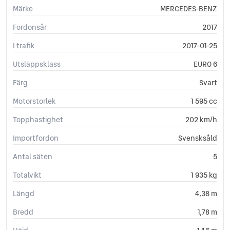
Märke
MERCEDES-BENZ
Fordonsår
2017
I trafik
2017-01-25
Utsläppsklass
EURO 6
Färg
Svart
Motorstorlek
1 595 cc
Topphastighet
202 km/h
Importfordon
Svensksåld
Antal säten
5
Totalvikt
1 935 kg
Längd
4,38 m
Bredd
1,78 m