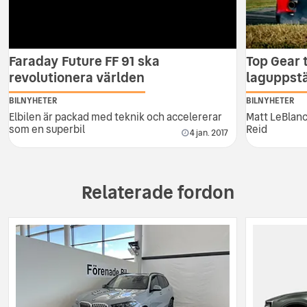
Faraday Future FF 91 ska
Top Gear 
revolutionera världen
laguppstä
BILNYHETER
BILNYHETER
Elbilen är packad med teknik och accelererar
Matt LeBlanc
som en superbil
Reid
4 jan. 2017
Relaterade fordon