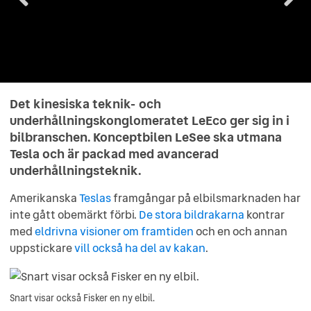
Det kinesiska teknik- och
underhållningskonglomeratet LeEco ger sig in i
bilbranschen. Konceptbilen LeSee ska utmana
Tesla och är packad med avancerad
underhållningsteknik.
Amerikanska
Teslas
framgångar på elbilsmarknaden har
inte gått obemärkt förbi.
De stora bildrakarna
kontrar
med
eldrivna visioner om framtiden
och en och annan
uppstickare
vill också ha del av kakan
.
Snart visar också Fisker en ny elbil.