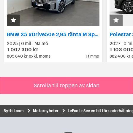
BMW X5 xDrive50e 2,95 ränta M Sport 21" Dragkrok H/K Panorama
2025
0 mil
Malmö
2027
0 mi
|
|
|
1 007 300 kr
1 103 000
805 840 kr
exkl. moms
882 400 kr
1 timme
Scrolla till toppen av sidan
Bytbil.com
Motornyheter
LeEco LeSee en bil för underhållnin