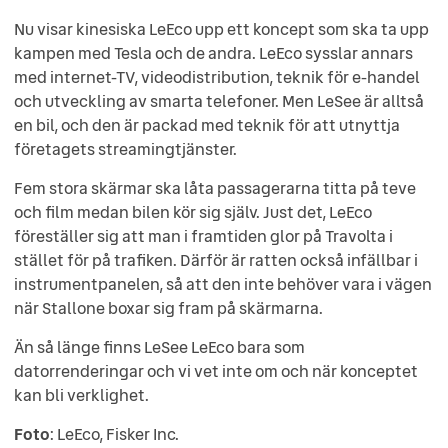
Nu visar kinesiska LeEco upp ett koncept som ska ta upp
kampen med Tesla och de andra. LeEco sysslar annars
med internet-TV, videodistribution, teknik för e-handel
och utveckling av smarta telefoner. Men LeSee är alltså
en bil, och den är packad med teknik för att utnyttja
företagets streamingtjänster.
Fem stora skärmar ska låta passagerarna titta på teve
och film medan bilen kör sig själv. Just det, LeEco
föreställer sig att man i framtiden glor på Travolta i
stället för på trafiken. Därför är ratten också infällbar i
instrumentpanelen, så att den inte behöver vara i vägen
när Stallone boxar sig fram på skärmarna.
Än så länge finns LeSee LeEco bara som
datorrenderingar och vi vet inte om och när konceptet
kan bli verklighet.
Foto
: LeEco, Fisker Inc.