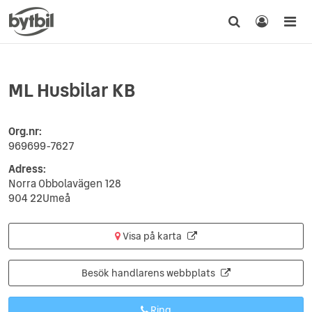
ML Husbilar KB
Org.nr:
969699-7627
Adress:
Norra Obbolavägen 128
904 22Umeå
Visa på karta
Besök handlarens webbplats
Ring