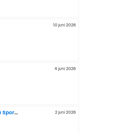
10 juni 2026
4 juni 2026
Mercedes-Benz SLK 200 BlueEFFICIENCY 7G-Tronic Plus AMG Sport Låga mil!
2 juni 2026