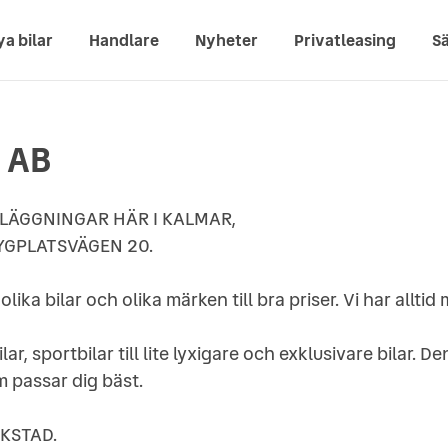
ya bilar
Handlare
Nyheter
Privatleasing
Sä
r AB
ANLÄGGNINGAR HÄR I KALMAR,
GPLATSVÄGEN 20.
lika bilar och olika märken till bra priser. Vi har alltid 
ilar, sportbilar till lite lyxigare och exklusivare bilar. D
m passar dig bäst.
KSTAD.