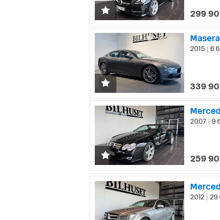
299 90
Masera
2015
6 6
|
339 90
Merced
2007
9 
|
259 90
Merced
2012
29 
|