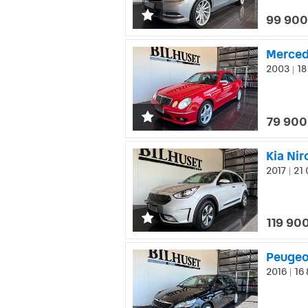
99 900
Merced
2003
18
|
79 900
Kia Ni
2017
21 
|
119 900
Peugeot
2016
16 
|