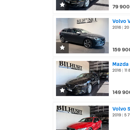
79 900
Volvo 
2016
20 
|
159 90
Mazda 
2016
11 
|
149 90
Volvo 
2019
5 7
|