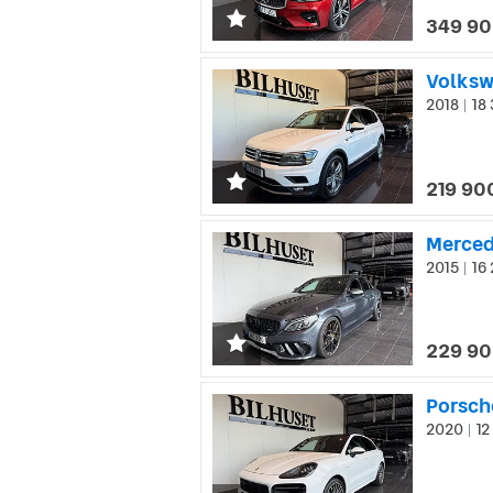
349 90
2018
18 
|
219 90
2015
16 
|
229 90
Porsch
2020
12
|