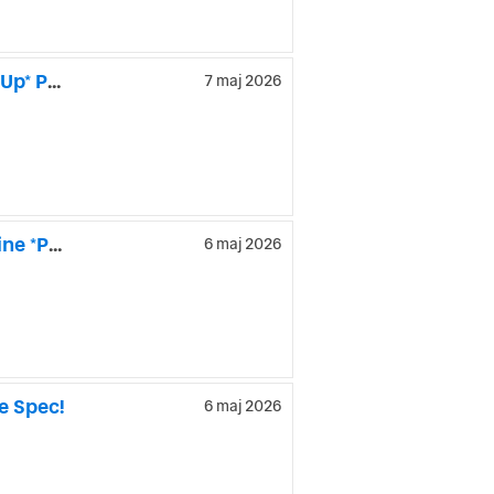
Volkswagen Tiguan Allspace 7-Sits 2.0 TDI 4Motion GT Head Up* Panorama
7 maj 2026
Mercedes-Benz C 300 BlueTEC HYBRID 7G-Tronic Plus AMG Line *Panorama
6 maj 2026
e Spec!
6 maj 2026