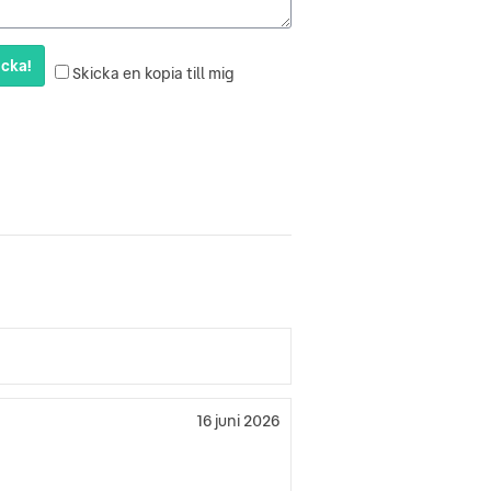
cka!
Skicka en kopia till mig
16 juni 2026