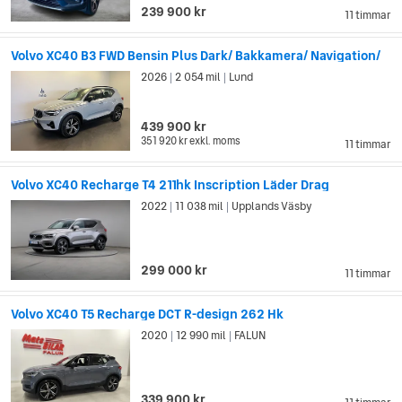
239 900 kr
11 timmar
Volvo XC40 B3 FWD Bensin Plus Dark/ Bakkamera/ Navigation/
2026
2 054 mil
Lund
|
|
439 900 kr
351 920 kr
exkl. moms
11 timmar
Volvo XC40 Recharge T4 211hk Inscription Läder Drag
2022
11 038 mil
Upplands Väsby
|
|
299 000 kr
11 timmar
Volvo XC40 T5 Recharge DCT R-design 262 Hk
2020
12 990 mil
FALUN
|
|
339 900 kr