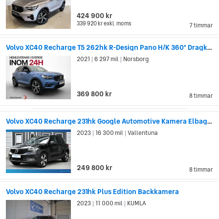
424 900 kr
339 920 kr
exkl. moms
7 timmar
Volvo XC40 Recharge T5 262hk R-Design Pano H/K 360° Dragkrok
2021
6 297 mil
Norsborg
|
|
369 800 kr
8 timmar
Volvo XC40 Recharge 231hk Google Automotive Kamera Elbagage
2023
16 300 mil
Vallentuna
|
|
249 800 kr
8 timmar
Volvo XC40 Recharge 231hk Plus Edition Backkamera
2023
11 000 mil
KUMLA
|
|