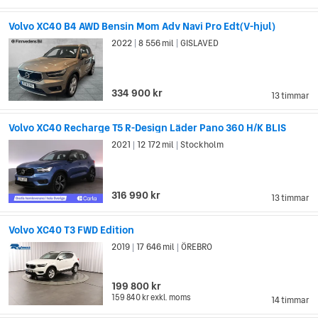
Volvo XC40 B4 AWD Bensin Mom Adv Navi Pro Edt(V-hjul)
2022
8 556 mil
GISLAVED
|
|
334 900 kr
13 timmar
Volvo XC40 Recharge T5 R-Design Läder Pano 360 H/K BLIS
2021
12 172 mil
Stockholm
|
|
316 990 kr
13 timmar
Volvo XC40 T3 FWD Edition
2019
17 646 mil
ÖREBRO
|
|
199 800 kr
159 840 kr
exkl. moms
14 timmar