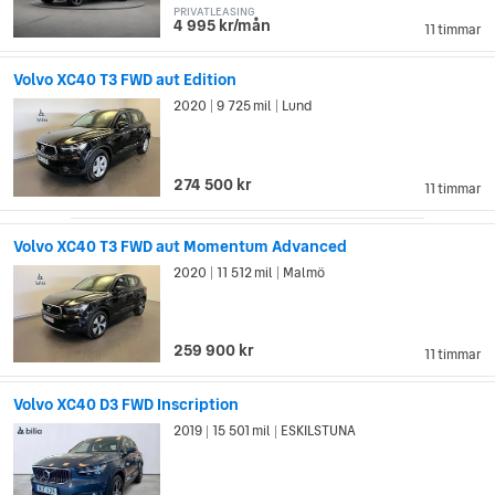
PRIVATLEASING
4 995 kr/mån
11 timmar
Volvo XC40 T3 FWD aut Edition
2020
9 725 mil
Lund
|
|
274 500 kr
11 timmar
Volvo XC40 T3 FWD aut Momentum Advanced
2020
11 512 mil
Malmö
|
|
259 900 kr
11 timmar
Volvo XC40 D3 FWD Inscription
2019
15 501 mil
ESKILSTUNA
|
|