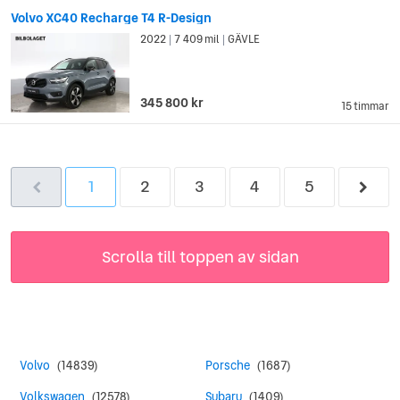
Volvo XC40 Recharge T4 R-Design
2022
7 409 mil
GÄVLE
|
|
345 800 kr
15 timmar
1
2
3
4
5
Scrolla till toppen av sidan
Volvo
(14839)
Porsche
(1687)
Volkswagen
(12578)
Subaru
(1409)