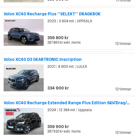
11 timmar
Volvo XC40 Recharge Plus **SELEKT** DRAGKROK
2023
3 604 mil
UPPSALA
|
|
359 800 kr
287 840 kr
exkl. moms
12 timmar
Volvo XC40 D3 GEARTRONIC Inscription
2021
8 600 mil
LULEÅ
|
|
334 900 kr
12 timmar
Volvo XC40 Recharge Extended Range Plus Edition S&V/Drag/Kam/MOMS
2024
12 384 mil
Uppsala
|
|
359 900 kr
287 920 kr
exkl. moms
12 timmar