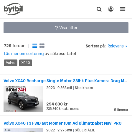
Visa filter
729
fordon
Sortera på:
Relevans
|
Läs mer om sortering
av sökresultatet
Volvo
XC40
Volvo XC40 Recharge Single Motor 231hk Plus Kamera Drag MOMS
2023
9 563 mil
Stockholm
|
|
294 800 kr
235 840 kr
exkl. moms
5 timmar
Volvo XC40 T3 FWD aut Momentum Ad Klimatpaket Navi PRO
2022
2 275 mil
SÖDERTÄLJE
|
|