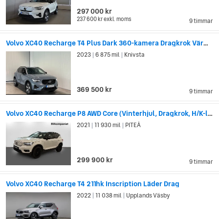
297 000 kr
237 600 kr
exkl. moms
9 timmar
Volvo XC40 Recharge T4 Plus Dark 360-kamera Dragkrok Värmare
2023
6 875 mil
Knivsta
|
|
369 500 kr
9 timmar
Volvo XC40 Recharge P8 AWD Core (Vinterhjul, Dragkrok, H/K-ljud)
2021
11 930 mil
PITEÅ
|
|
299 900 kr
9 timmar
Volvo XC40 Recharge T4 211hk Inscription Läder Drag
2022
11 038 mil
Upplands Väsby
|
|