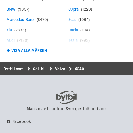
BMW
(9057)
Cupra
(1223)
Mercedes-Benz
(8470)
Seat
(1064)
Kia
(7833)
Dacia
(1047)
Audi
(7480)
Tesla
(993)
VISA ALLA MÄRKEN
Toyota
(4387)
Land Rover
(960)
Peugeot
(4353)
MINI
(840)
Bytbil.com
Sök bil
Volvo
XC40
Ford
(4170)
Suzuki
(799)
Skoda
(3944)
Mitsubishi
(781)
Renault
(2990)
Honda
(771)
Hyundai
(2420)
Chevrolet
(597)
Massor av bilar från Sveriges bilhandlare.
Nissan
(2257)
Saab
(573)
Facebook
Opel
(2126)
Polestar
(550)