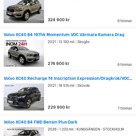
324 900 kr
6 timmar
Volvo XC40 B4 197hk Momentum VOC Värmare Kamera Drag
2021
13 192 mil
Skogås
|
|
274 900 kr
6 timmar
Volvo XC40 Recharge T4 Inscription Expression/Dragkrok/VOC/Nyserva
2021
18 515 mil
Skövde
|
|
229 900 kr
7 timmar
Volvo XC40 B4 FWD Bensin Plus Dark
2026
1 233 mil
KUNGSÄNGEN - STOCKHOLM
|
|