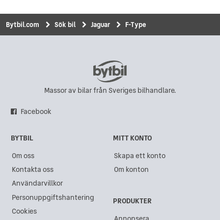
Peugeot
(4353)
MINI
(840)
Bytbil.com
Sök bil
Jaguar
F-Type
Ford
(4159)
Suzuki
(799)
Skoda
(3941)
Mitsubishi
(781)
Renault
(2986)
Honda
(771)
Hyundai
(2419)
Chevrolet
(597)
Massor av bilar från Sveriges bilhandlare.
Nissan
(2254)
Saab
(573)
Facebook
Opel
(2126)
Polestar
(548)
Citroën
(2080)
MG
(526)
BYTBIL
MITT KONTO
Mazda
(1711)
Fiat
(478)
Om oss
Skapa ett konto
Kontakta oss
Om konton
Användarvillkor
Personuppgiftshantering
PRODUKTER
Cookies
Annonsera