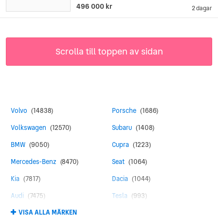
496 000 kr
2 dagar
Scrolla till toppen av sidan
Volvo
(14838)
Porsche
(1686)
Volkswagen
(12570)
Subaru
(1408)
BMW
(9050)
Cupra
(1223)
Mercedes-Benz
(8470)
Seat
(1064)
Kia
(7817)
Dacia
(1044)
Audi
(7475)
Tesla
(993)
VISA ALLA MÄRKEN
Toyota
(4383)
Land Rover
(959)