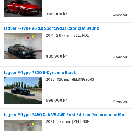
799 000 kr
4 veckor
Jaguar F-Type V6 3.0 Sportavgas Cabriolet 340hk
2014
2 877 mil
VELLINGE
|
|
439 900 kr
4 veckor
Jaguar F-Type P300 R-Dynamic Black
2022
820 mil
HELSINGBORG
|
|
599 000 kr
4 veckor
Jaguar F-Type P450 Cab V8 AWD First Edition Performance Momsbil
2021
2 879 mil
VELLINGE
|
|