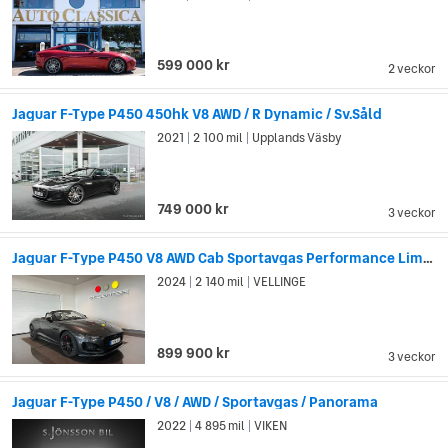
599 000 kr
2 veckor
Jaguar F-Type P450 450hk V8 AWD / R Dynamic / Sv.Såld
2021
2 100 mil
Upplands Väsby
|
|
749 000 kr
3 veckor
Jaguar F-Type P450 V8 AWD Cab Sportavgas Performance Limited Edition
2024
2 140 mil
VELLINGE
|
|
899 900 kr
3 veckor
Jaguar F-Type P450 / V8 / AWD / Sportavgas / Panorama
2022
4 895 mil
VIKEN
|
|