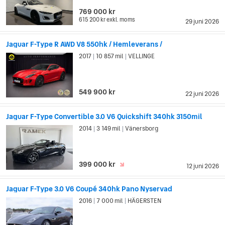
769 000 kr
615 200 kr
exkl. moms
29 juni 2026
Jaguar F-Type R AWD V8 550hk / Hemleverans /
2017
10 857 mil
VELLINGE
|
|
549 900 kr
22 juni 2026
Jaguar F-Type Convertible 3.0 V6 Quickshift 340hk 3150mil
2014
3 149 mil
Vänersborg
|
|
399 000 kr
12 juni 2026
Jaguar F-Type 3.0 V6 Coupé 340hk Pano Nyservad
2016
7 000 mil
HÄGERSTEN
|
|