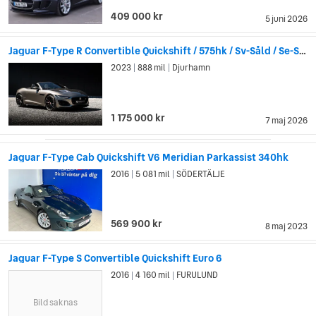
409 000 kr
5 juni 2026
Jaguar F-Type R Convertible Quickshift / 575hk / Sv-Såld / Se-Spec
2023
888 mil
Djurhamn
|
|
1 175 000 kr
7 maj 2026
Jaguar F-Type Cab Quickshift V6 Meridian Parkassist 340hk
2016
5 081 mil
SÖDERTÄLJE
|
|
569 900 kr
8 maj 2023
Jaguar F-Type S Convertible Quickshift Euro 6
2016
4 160 mil
FURULUND
|
|
Bild saknas