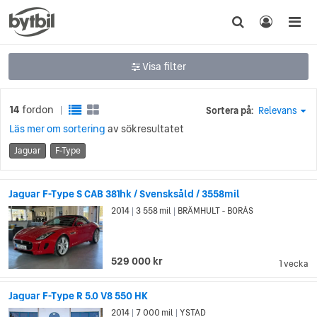
Visa filter
14
fordon
Sortera på:
Relevans
|
Läs mer om sortering
av sökresultatet
Jaguar
F-Type
Jaguar F-Type S CAB 381hk / Svensksåld / 3558mil
2014
3 558 mil
BRÄMHULT - BORÅS
|
|
529 000 kr
1 vecka
Jaguar F-Type R 5.0 V8 550 HK
2014
7 000 mil
YSTAD
|
|