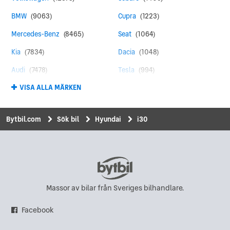
BMW
(9063)
Cupra
(1223)
Mercedes-Benz
(8465)
Seat
(1064)
Kia
(7834)
Dacia
(1048)
Audi
(7478)
Tesla
(994)
VISA ALLA MÄRKEN
Toyota
(4387)
Land Rover
(961)
Peugeot
(4355)
MINI
(841)
Bytbil.com
Sök bil
Hyundai
i30
Ford
(4171)
Suzuki
(799)
Skoda
(3942)
Mitsubishi
(781)
Renault
(2993)
Honda
(769)
Hyundai
(2418)
Chevrolet
(597)
Massor av bilar från Sveriges bilhandlare.
Nissan
(2253)
Saab
(572)
Facebook
Opel
(2125)
Polestar
(551)