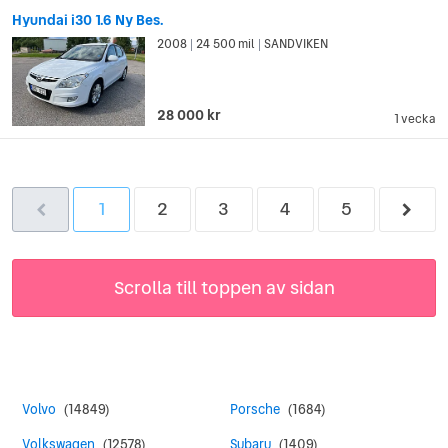
Hyundai i30 1.6 Ny Bes.
2008
24 500 mil
SANDVIKEN
|
|
28 000 kr
1 vecka
1
2
3
4
5
Scrolla till toppen av sidan
Volvo
(14849)
Porsche
(1684)
Volkswagen
(12578)
Subaru
(1409)