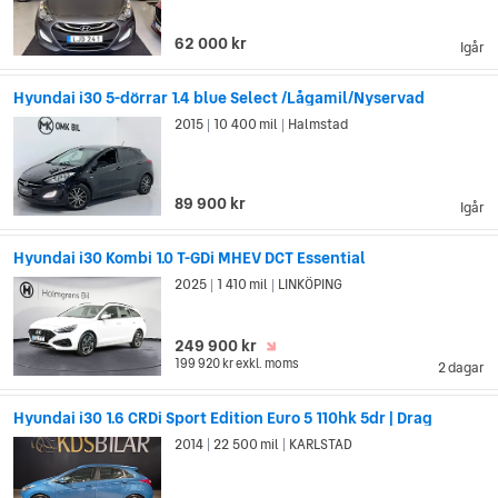
62 000 kr
Igår
Hyundai i30 5-dörrar 1.4 blue Select /Lågamil/Nyservad
2015
10 400 mil
Halmstad
|
|
89 900 kr
Igår
Hyundai i30 Kombi 1.0 T-GDi MHEV DCT Essential
2025
1 410 mil
LINKÖPING
|
|
249 900 kr
199 920 kr
exkl. moms
2 dagar
Hyundai i30 1.6 CRDi Sport Edition Euro 5 110hk 5dr | Drag
2014
22 500 mil
KARLSTAD
|
|