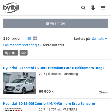
Visa filter
230
fordon
Sortera på:
Senaste
|
Läs mer om sortering
av sökresultatet
Hyundai
i30
Hyundai i30 Kombi 1.6 CRDi Premium Euro 6 Bakkamera Dragkrok
2016
18 500 mil
Jönköping
|
|
69 900 kr
29 min
Hyundai i30 1.6 GDI Comfort M/K-Värmare Drag Sensorer
2017
12 757 mil
VÄSTERÅS
|
|