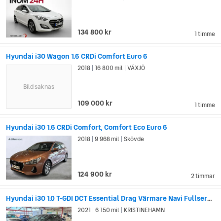
134 800 kr
1 timme
Hyundai i30 Wagon 1.6 CRDi Comfort Euro 6
2018
16 800 mil
VÄXJÖ
|
|
Bild saknas
109 000 kr
1 timme
Hyundai i30 1.6 CRDi Comfort, Comfort Eco Euro 6
2018
9 968 mil
Skövde
|
|
124 900 kr
2 timmar
Hyundai i30 1.0 T-GDI DCT Essential Drag Värmare Navi Fullservad
2021
6 150 mil
KRISTINEHAMN
|
|