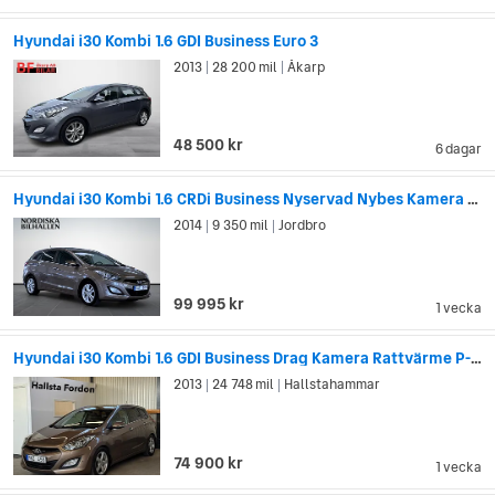
Hyundai i30 Kombi 1.6 GDI Business Euro 3
2013
28 200 mil
Åkarp
|
|
48 500 kr
6 dagar
Hyundai i30 Kombi 1.6 CRDi Business Nyservad Nybes Kamera Värmare
2014
9 350 mil
Jordbro
|
|
99 995 kr
1 vecka
Hyundai i30 Kombi 1.6 GDI Business Drag Kamera Rattvärme P-Sensorer
2013
24 748 mil
Hallstahammar
|
|
74 900 kr
1 vecka