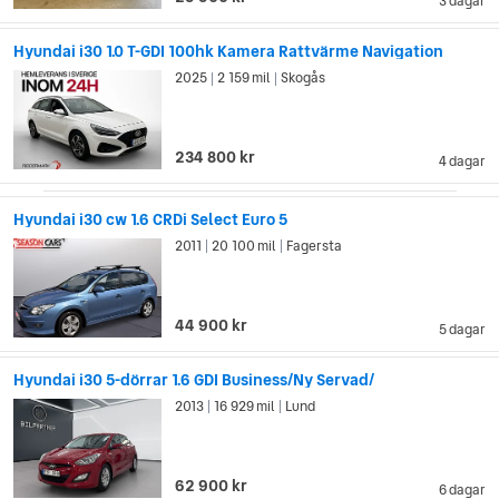
3 dagar
Hyundai i30 1.0 T-GDI 100hk Kamera Rattvärme Navigation
2025
2 159 mil
Skogås
|
|
234 800 kr
4 dagar
Hyundai i30 cw 1.6 CRDi Select Euro 5
2011
20 100 mil
Fagersta
|
|
44 900 kr
5 dagar
Hyundai i30 5-dörrar 1.6 GDI Business/Ny Servad/
2013
16 929 mil
Lund
|
|
62 900 kr
6 dagar