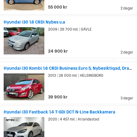
55 000 kr
2 dagar
Hyundai i30 1.6 CRDi Nybes u.a
2009
26 700 mil
GÄVLE
|
|
24 900 kr
2 dagar
Hyundai i30 Kombi 1.6 CRDi Business Euro 5, Nybesiktigad, Drag mm
2013
28 000 mil
HELSINGBORG
|
|
39 900 kr
3 dagar
Hyundai i30 Fastback 1.4 T-GDi DCT N-Line Backkamera
2020
4 457 mil
Arlandastad
|
|