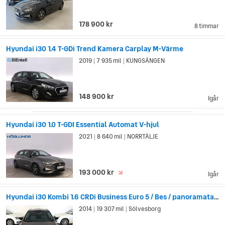
178 900 kr
8 timmar
Hyundai i30 1.4 T-GDi Trend Kamera Carplay M-Värme
2019
7 935 mil
KUNGSÄNGEN
|
|
148 900 kr
Igår
Hyundai i30 1.0 T-GDI Essential Automat V-hjul
2021
8 640 mil
NORRTÄLJE
|
|
193 000 kr
Igår
Hyundai i30 Kombi 1.6 CRDi Business Euro 5 / Bes / panoramatak/Drag
2014
19 307 mil
Sölvesborg
|
|