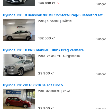
194 800 kr
3 dagar
Hyundai i30 1.0 Bensin/6700Mil/Comfort/Drag/Bluetooth/Farthållare
2018
6 700 mil
SKÖVDE
|
|
132 500 kr
3 dagar
Hyundai i30 1.6 CRDi Manuell, 116hk Drag Värmare
2010
25 352 mil
Kungsbacka
|
|
29 900 kr
3 dagar
Hyundai i30 cw 1.6 CRDi Select Euro 5
2011
32 300 mil
VARA
|
|
29 900 kr