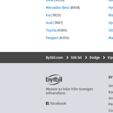
BMW
(9056)
Re
Mercedes-Benz
(8458)
Hy
Kia
(7825)
Ni
Audi
(7487)
Op
Toyota
(4385)
Ci
Peugeot
(4350)
Ma
Bytbil.com
Sök bil
Dodge
Vip
BY
Om
Massor av bilar från Sveriges
Ko
bilhandlare.
An
Facebook
Pe
Co