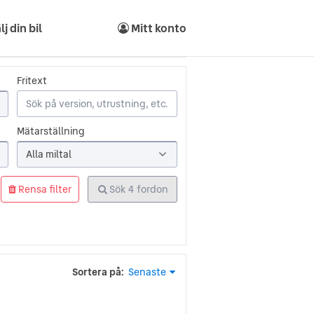
lj din bil
Mitt konto
Fritext
Mätarställning
Alla miltal
Rensa filter
Sök
4
fordon
Sortera på:
Senaste