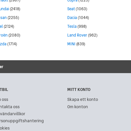
nault
(2987)
Cupra
(1225)
undai
(2418)
Seat
(1063)
ssan
(2255)
Dacia
(1044)
el
(2124)
Tesla
(998)
troën
(2080)
Land Rover
(962)
zda
(1714)
MINI
(839)
er
TBIL
MITT KONTO
 oss
Skapa ett konto
ntakta oss
Om konton
vändarvillkor
rsonuppgiftshantering
okies