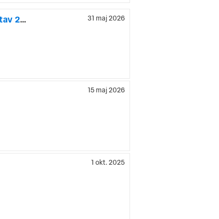
Dodge Viper SRT-10 Roadster 8.3 V10 Mamba Editon Nr 189 utav 200
31 maj 2026
15 maj 2026
1 okt. 2025