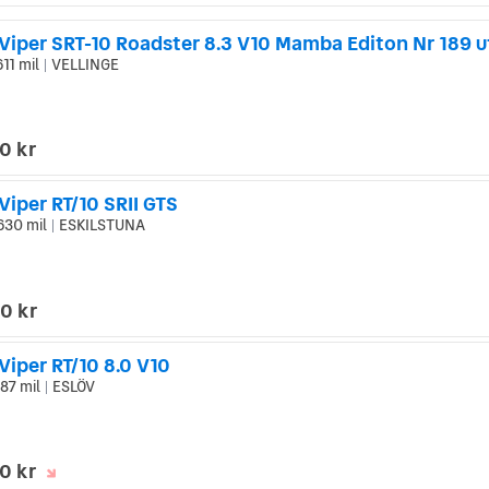
611 mil
VELLINGE
|
0 kr
iper RT/10 SRII GTS
630 mil
ESKILSTUNA
|
0 kr
iper RT/10 8.0 V10
87 mil
ESLÖV
|
0 kr