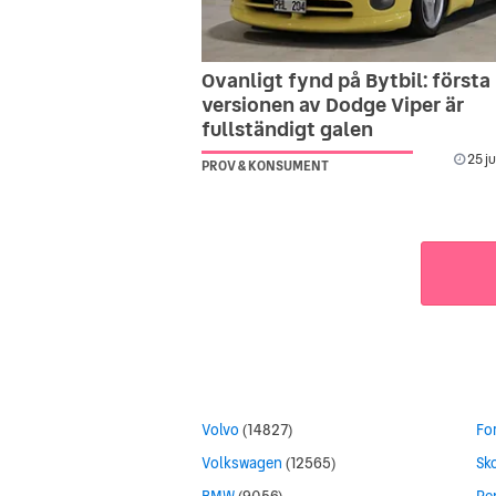
Ovanligt fynd på Bytbil: första
versionen av Dodge Viper är
fullständigt galen
25 j
PROV & KONSUMENT
Volvo
(14827)
Fo
Volkswagen
(12565)
Sk