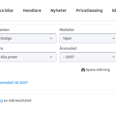
ya bilar
Handlare
Nyheter
Privatleasing
Sä
ärken
Modeller
Dodge
Viper
is
Årsmodell
Alla priser
- 2007
Spara sökning
smodell till 2007
ng
av sökresultatet