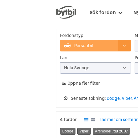
Sök fordon
N
Fordonstyp
M
Personbil
Län
Pr
Hela Sverige
Öppna fler filter
Senaste sökning:
Dodge, Viper, År
4
fordon
Läs mer om sorteri
|
Dodge
Viper
Årsmodell till 2007