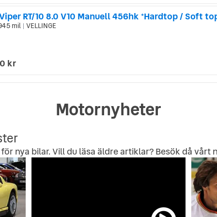
iper RT/10 8.0 V10 Manuell 456hk *Hardtop / Soft to
945 mil
VELLINGE
|
0 kr
Motornyheter
ster
för nya bilar. Vill du läsa äldre artiklar? Besök då vårt
n