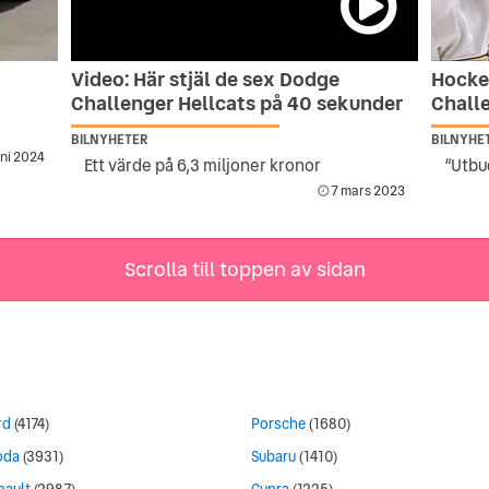
Video: Här stjäl de sex Dodge
Hocke
Challenger Hellcats på 40 sekunder
Challe
BILNYHETER
BILNYHE
uni 2024
Ett värde på 6,3 miljoner kronor
“Utbud
7 mars 2023
Scrolla till toppen av sidan
rd
(4174)
Porsche
(1680)
oda
(3931)
Subaru
(1410)