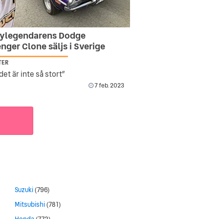
ylegendarens Dodge
nger Clone säljs i Sverige
TER
et är inte så stort”
7 feb. 2023
Suzuki
(796)
Mitsubishi
(781)