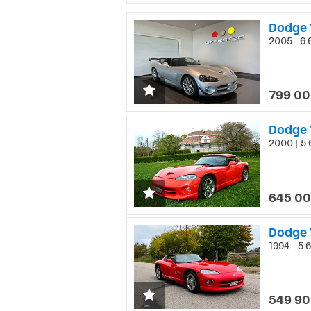
2005
6 
|
799 00
Dodge V
2000
5 
|
645 00
Dodge V
1994
5 6
|
549 90