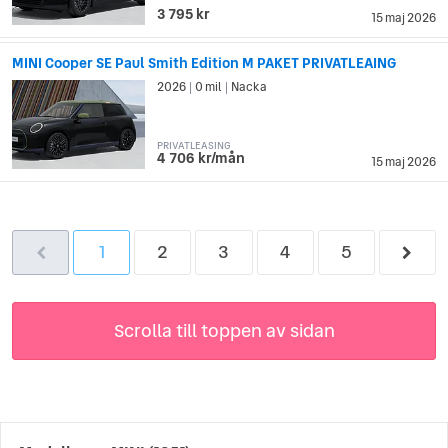
3 795 kr
15 maj 2026
MINI Cooper SE Paul Smith Edition M PAKET PRIVATLEAING
2026
0 mil
Nacka
|
|
PRIVATLEASING
4 706 kr/mån
15 maj 2026
1
2
3
4
5
Scrolla till toppen av sidan