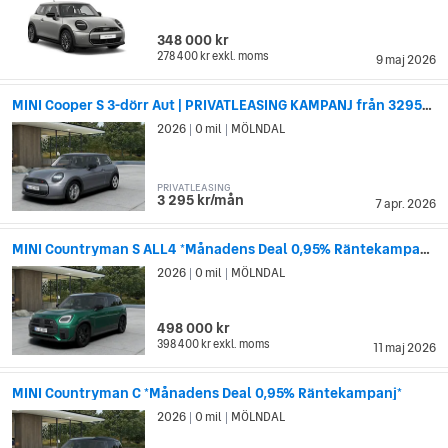
348 000 kr
278 400 kr
exkl. moms
9 maj 2026
MINI Cooper S 3-dörr Aut | PRIVATLEASING KAMPANJ från 3295kr/mån
2026
0 mil
MÖLNDAL
|
|
PRIVATLEASING
3 295 kr/mån
7 apr. 2026
MINI Countryman S ALL4 *Månadens Deal 0,95% Räntekampanj*
2026
0 mil
MÖLNDAL
|
|
498 000 kr
398 400 kr
exkl. moms
11 maj 2026
MINI Countryman C *Månadens Deal 0,95% Räntekampanj*
2026
0 mil
MÖLNDAL
|
|