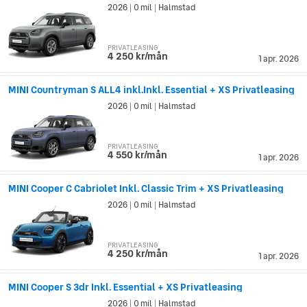
2026
0 mil
Halmstad
|
|
PRIVATLEASING
4 250 kr/mån
1 apr. 2026
MINI Countryman S ALL4 inkl.Inkl. Essential + XS Privatleasing
2026
0 mil
Halmstad
|
|
PRIVATLEASING
4 550 kr/mån
1 apr. 2026
MINI Cooper C Cabriolet Inkl. Classic Trim + XS Privatleasing
2026
0 mil
Halmstad
|
|
PRIVATLEASING
4 250 kr/mån
1 apr. 2026
MINI Cooper S 3dr Inkl. Essential + XS Privatleasing
2026
0 mil
Halmstad
|
|