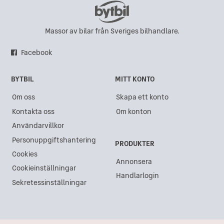
MINI i Hisings Backa
MINI i Karlskrona
Massor av bilar från Sveriges bilhandlare.
MINI i Sundsvall
Facebook
MINI i Gävle
BYTBIL
MITT KONTO
MINI i Göteborg
Om oss
Skapa ett konto
MINI i Västra Frölunda
Kontakta oss
Om konton
MINI i Akalla
Användarvillkor
MINI i Kristianstad
Personuppgiftshantering
PRODUKTER
MINI i Lidköping
Cookies
Annonsera
Cookieinställningar
MINI i Ängelholm
Handlarlogin
Sekretessinställningar
MINI i Åkersberga
MINI i Varberg
MINI i Arlandastad