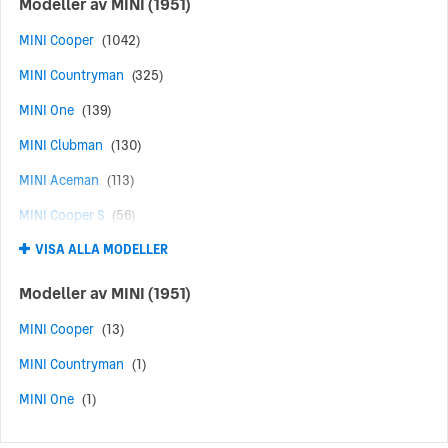
Modeller av
MINI
(1951)
MINI Cooper
(1042)
MINI Countryman
(325)
MINI One
(139)
MINI Clubman
(130)
MINI Aceman
(113)
MINI Cooper S
(56)
VISA ALLA MODELLER
MINI John Cooper Works
(52)
MINI Cabrio
(13)
Modeller av
MINI
(1951)
MINI Cooper SE
(12)
MINI Cooper
(13)
MINI Countryman SE ALL4
(12)
MINI Countryman
(1)
MINI Countryman C
(11)
MINI One
(1)
MINI Aceman E
(9)