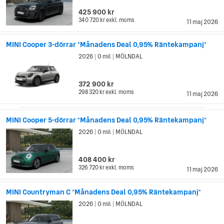
425 900 kr
340 720 kr
exkl. moms
11 maj 2026
MINI Cooper 3-dörrar *Månadens Deal 0,95% Räntekampanj*
2026
0 mil
MÖLNDAL
|
|
372 900 kr
298 320 kr
exkl. moms
11 maj 2026
MINI Cooper 5-dörrar *Månadens Deal 0,95% Räntekampanj*
2026
0 mil
MÖLNDAL
|
|
408 400 kr
326 720 kr
exkl. moms
11 maj 2026
MINI Countryman C *Månadens Deal 0,95% Räntekampanj*
2026
0 mil
MÖLNDAL
|
|