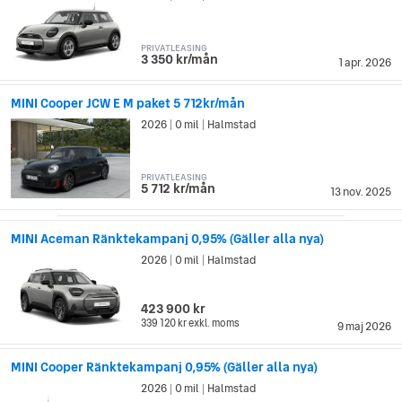
PRIVATLEASING
3 350 kr/mån
1 apr. 2026
MINI Cooper JCW E M paket 5 712kr/mån
2026
0 mil
Halmstad
|
|
PRIVATLEASING
5 712 kr/mån
13 nov. 2025
MINI Aceman Ränktekampanj 0,95% (Gäller alla nya)
2026
0 mil
Halmstad
|
|
423 900 kr
339 120 kr
exkl. moms
9 maj 2026
MINI Cooper Ränktekampanj 0,95% (Gäller alla nya)
2026
0 mil
Halmstad
|
|