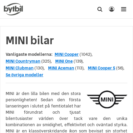
MINI bilar
Vanligaste modellerna:
MINI Cooper
(1042),
MINI Countryman
(325),
MINI One
(139),
MINI Clubman
(130),
MINI Aceman
(113),
MINI Cooper S
(56),
Se övriga modeller
MINI är den lilla bilen med den stora
personligheten! Sedan den första
lanseringen i slutet på femtiotalet har
MINI förundrat och tjusat
bilentusiaster världen över tack vare den unika
kombinationen av smidighet, effektivitet och oväntad styrka.
MINI är en klassöverskridande ikon som bevisat sin storhet