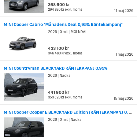
368 600 kr
294 880 kr
exkl. moms
11 maj 2026
MINI Cooper Cabrio *Månadens Deal 0,95% Räntekampanj*
2026
0 mil
MÖLNDAL
|
|
433 100 kr
346 480 kr
exkl. moms
11 maj 2026
MINI Countryman BLACKYARD RÄNTEKAPANJ 0,95%
2026
Nacka
|
441 900 kr
353 520 kr
exkl. moms
15 maj 2026
MINI Cooper Cooper E BLACKYARD Edition (RÄNTEKAMPANJ 0, 95%)
2026
0 mil
Nacka
|
|